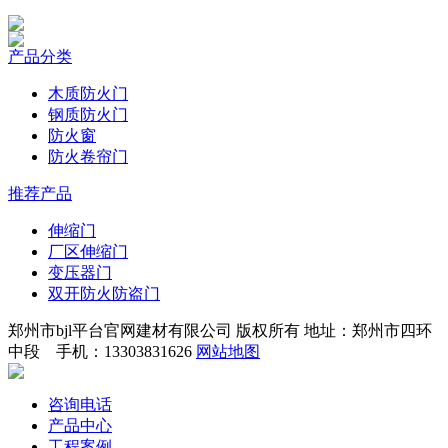
产品分类
木质防火门
钢质防火门
防火窗
防火卷帘门
推荐产品
伸缩门
厂区伸缩门
变压器门
双开防火防盗门
郑州市bjl平台官网建材有限公司 版权所有 地址：郑州市四环
中段 手机：13303831626
网站地图
咨询电话
产品中心
工程案例