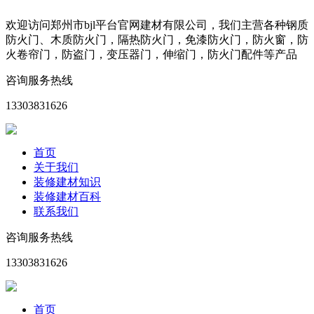
欢迎访问郑州市bjl平台官网建材有限公司，我们主营各种钢质
防火门、木质防火门，隔热防火门，免漆防火门，防火窗，防
火卷帘门，防盗门，变压器门，伸缩门，防火门配件等产品
咨询服务热线
13303831626
首页
关于我们
装修建材知识
装修建材百科
联系我们
咨询服务热线
13303831626
首页