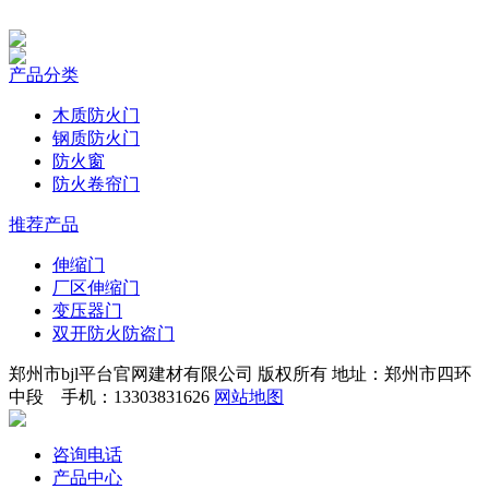
产品分类
木质防火门
钢质防火门
防火窗
防火卷帘门
推荐产品
伸缩门
厂区伸缩门
变压器门
双开防火防盗门
郑州市bjl平台官网建材有限公司 版权所有 地址：郑州市四环
中段 手机：13303831626
网站地图
咨询电话
产品中心