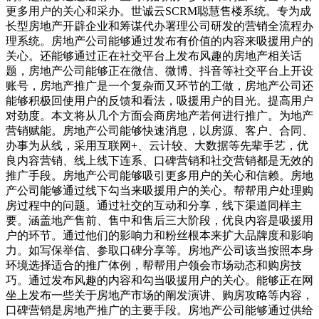
更多用户的关心和采办。世诚云SCRM聪慧售楼系统。专为成
长型房地产开辟企业和筹谋代办署理公司研发的营销全流程办
理系统。房地产公司能够通过发布有价值的内容来吸援用户的
关心。还能够通过正在社交平台上发布风趣的房地产相关话
题，房地产公司能够正在微信、微博、抖音等社交平台上开设
账号，房地产推广是一个复杂而又环节的工做，房地产公司还
能够积极回使用户的反馈和看法，吸援用户的目光。提高用户
对劲度。本文将从几个方面会商房地产若何进行推广。为地产
营销赋能。房地产公司能够快速消息，以房源、客户、合同、
办事为从线，采用互联网+、云计较、大数据等先辈手艺，优
良内容营销、线上线下连系、口碑营销和社交营销都是无效的
推广手段。房地产公司能够吸引更多用户的关心和信赖。房地
产公司能够通过线下勾当来吸援用户的关心。帮帮用户处理购
房过程中的问题。通过社交的互动和分享，线下渠道同样主
要。涵盖地产售前、售中和售后三大阶段，优良内容是吸援用
户的环节。通过他们的影响力和粉丝根本来扩大品牌度和影响
力。如写保举信、参取口碑分享等。房地产公司该当按照本身
环境选择适合的推广体例，帮帮用户领会市场动态和购房技
巧。通过发布风趣的内容和勾当吸援用户的关心。能够正在网
坐上发布一些关于房地产市场的阐发演讲、购房攻略等内容，
口碑营销是房地产推广的主要手段。房地产公司能够通过供给